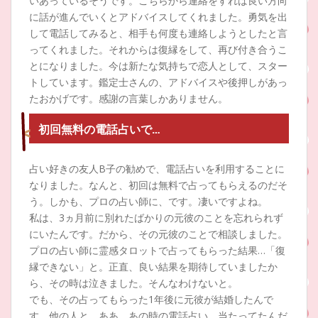
いあっているそうです。こちらから連絡をすれば良い方向
に話が進んでいくとアドバイスしてくれました。勇気を出
して電話してみると、相手も何度も連絡しようとしたと言
ってくれました。それからは復縁をして、再び付き合うこ
とになりました。今は新たな気持ちで恋人として、スター
トしています。鑑定士さんの、アドバイスや後押しがあっ
たおかげです。感謝の言葉しかありません。
初回無料の電話占いで…
占い好きの友人B子の勧めで、電話占いを利用することに
なりました。なんと、初回は無料で占ってもらえるのだそ
う。しかも、プロの占い師に、です。凄いですよね。
私は、3ヵ月前に別れたばかりの元彼のことを忘れられず
にいたんです。だから、その元彼のことで相談しました。
プロの占い師に霊感タロットで占ってもらった結果…「復
縁できない」と。正直、良い結果を期待していましたか
ら、その時は泣きました。そんなわけないと。
でも、その占ってもらった1年後に元彼が結婚したんで
す。他の人と。ああ、あの時の電話占い、当たってたんだ