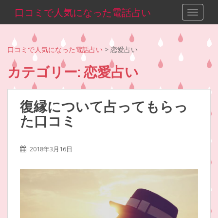
S
口コミで人気になった電話占い
TOGGLE
k
i
p
口コミで人気になった電話占い
>
恋愛占い
t
o
カテゴリー:
恋愛占い
m
a
i
復縁について占ってもらっ
n
た口コミ
c
o
n
2018年3月16日
t
e
n
t