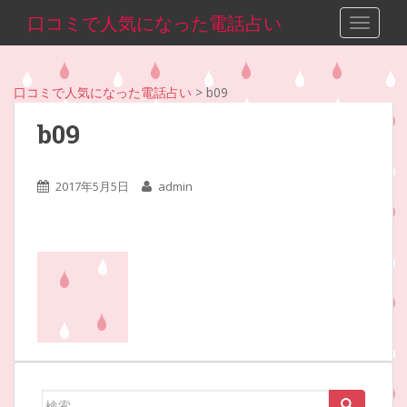
S
口コミで人気になった電話占い
TOGGLE
k
i
p
口コミで人気になった電話占い
>
b09
t
o
b09
m
a
i
2017年5月5日
admin
n
c
o
n
t
e
n
t
検